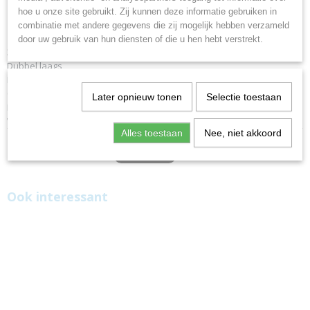
Specificaties
hoe u onze site gebruikt. Zij kunnen deze informatie gebruiken in
185 g/m
combinatie met andere gegevens die zij mogelijk hebben verzameld
100% polyester
door uw gebruik van hun diensten of die u hen hebt verstrekt.
35 x 24 cm
Dubbel laags
Klittenbandsluiting
Getest en gekeurd conform de hoogste kwaliteitsnormen
Later opnieuw tonen
Selectie toestaan
Lange levensduur
Wasbaar tot 60°C
Alles toestaan
Nee, niet akkoord
Ook interessant