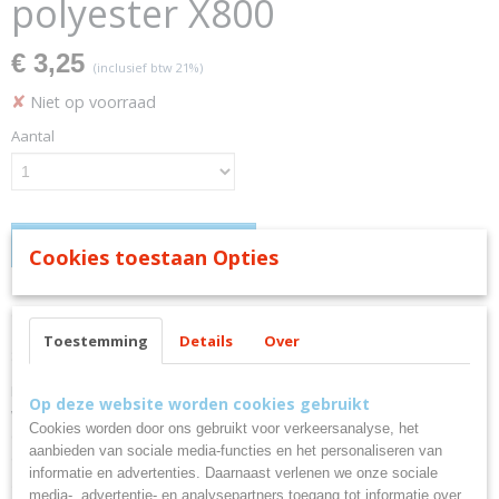
polyester X800
€ 3,25
(inclusief btw 21%)
✘
Niet op voorraad
Aantal
IN WINKELWAGEN
Cookies toestaan Opties
Omschrijving
Toestemming
Details
Over
Slab met klittenband wit polyester X800
Deze slabbe is gemaakt van interlockstof, dat betekent dat de stof
Op deze website worden cookies gebruikt
wordt gebreid in plaats van geweven. Hierdoor ontstaat er een mooie
Cookies worden door ons gebruikt voor verkeersanalyse, het
elasticiteit in de stof terwijl deze toch dicht van structuur is. Tevens is
aanbieden van sociale media-functies en het personaliseren van
deze slabbe dubbel laags en voorzien van een veilige en
informatie en advertenties. Daarnaast verlenen we onze sociale
gebruiksvriendelijke klittenbandsluiting.
media-, advertentie- en analysepartners toegang tot informatie over