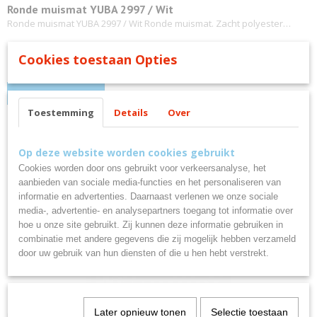
Ronde muismat YUBA 2997 / Wit
Ronde muismat YUBA 2997 / Wit Ronde muismat. Zacht polyester…
€ 0,30
Cookies toestaan Opties
✓
Op voorraad
IN WINKELWAGEN
Toestemming
Details
Over
Op deze website worden cookies gebruikt
Cookies worden door ons gebruikt voor verkeersanalyse, het
aanbieden van sociale media-functies en het personaliseren van
informatie en advertenties. Daarnaast verlenen we onze sociale
media-, advertentie- en analysepartners toegang tot informatie over
hoe u onze site gebruikt. Zij kunnen deze informatie gebruiken in
combinatie met andere gegevens die zij mogelijk hebben verzameld
door uw gebruik van hun diensten of die u hen hebt verstrekt.
Muismat SILVANO 3012 / Blauw
Later opnieuw tonen
Selectie toestaan
Muismat SILVANO 3012 / Blauw Muismat van zacht polyester met…