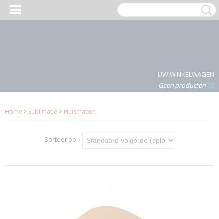
Inloggen
Registreren
UW WINKELWAGEN
Geen producten
(0)
Home
>
Sublimatie
>
Muismatten
Sorteer op: