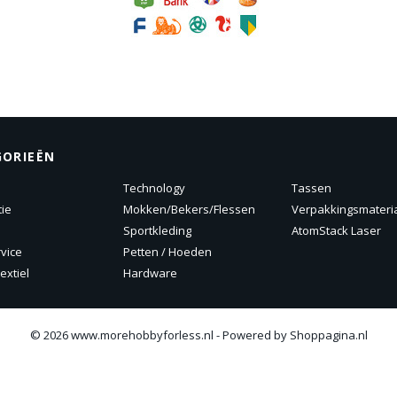
GORIEËN
Technology
Tassen
tie
Mokken/Bekers/Flessen
Verpakkingsmateri
Sportkleding
AtomStack Laser
rvice
Petten / Hoeden
extiel
Hardware
© 2026 www.morehobbyforless.nl - Powered by Shoppagina.nl