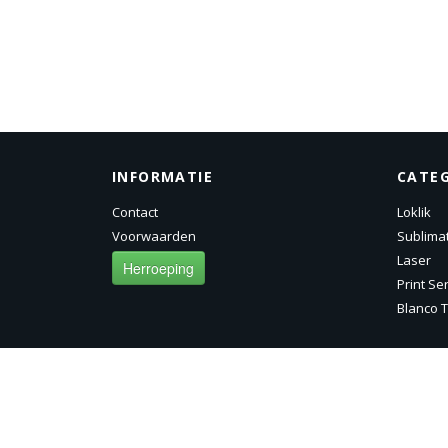
INFORMATIE
CATE
Contact
Loklik
Voorwaarden
Sublima
Laser
Herroeping
Print Se
Blanco T