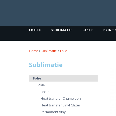
LOKLIK
SUBLIMATIE
LASER
PRINT 
Home
>
Sublimatie
>
Folie
Sublimatie
Folie
Loklik
Basic
Heat transfer Chameleon
Heat transfer vinyl Glitter
Permanent Vinyl