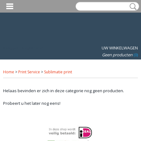
Inloggen
Registreren
UW WINKELWAGEN
Geen producten
(0)
Home
>
Print Service
>
Sublimatie print
Helaas bevinden er zich in deze categorie nog geen producten.
Probeert u het later nog eens!