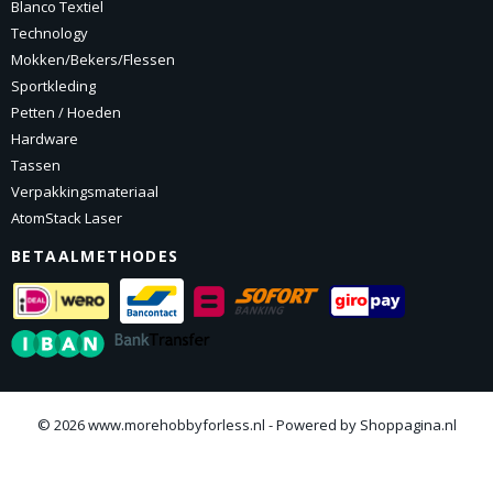
Blanco Textiel
Technology
Mokken/Bekers/Flessen
Sportkleding
Petten / Hoeden
Hardware
Tassen
Verpakkingsmateriaal
AtomStack Laser
BETAALMETHODES
© 2026 www.morehobbyforless.nl - Powered by Shoppagina.nl