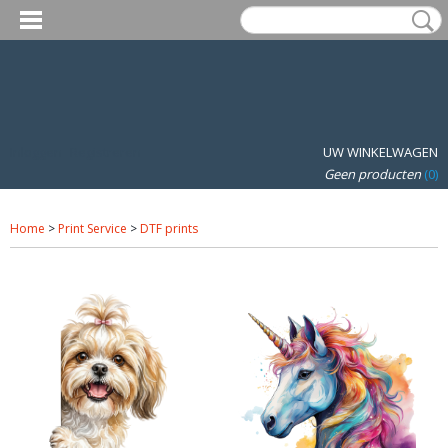
Inloggen
Registreren
UW WINKELWAGEN
Geen producten
(0)
Home
>
Print Service
>
DTF prints