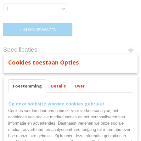
IN WINKELWAGEN
Specificaties
Cookies toestaan Opties
Productcode
Omschrijving
64-97
EAN code
DOGO PREMIUM
8434344038788
Toestemming
Details
Over
T-shirt met korte mouwen. Ronde kraag met 4 lagen en versterkte
naadafdekkingen in kraag en schouders. Zijnaden.
Op deze website worden cookies gebruikt
Cookies worden door ons gebruikt voor verkeersanalyse, het
Material: 100% katoen, single jersey, 165 g/m². Kleur heather grijs 58:
aanbieden van sociale media-functies en het personaliseren van
85% katoen/ 15% viscose.
informatie en advertenties. Daarnaast verlenen we onze sociale
*Verwijderbaar label.
media-, advertentie- en analysepartners toegang tot informatie over
hoe u onze site gebruikt. Zij kunnen deze informatie gebruiken in