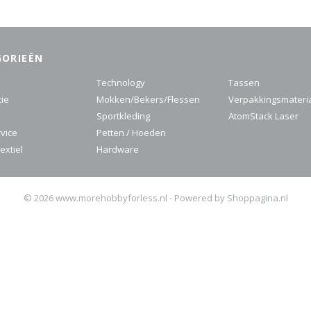
GORIEËN
Technology
Tassen
tie
Mokken/Bekers/Flessen
Verpakkingsmateri
Sportkleding
AtomStack Laser
rvice
Petten / Hoeden
extiel
Hardware
© 2026 www.morehobbyforless.nl - Powered by Shoppagina.nl