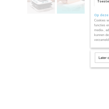
Toest
Op deze
Cookies wo
functies e
media-, ad
kunnen dez
verzameld 
Later 