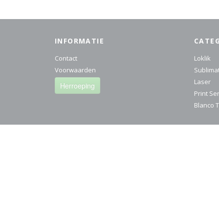
INFORMATIE
CATE
Contact
Loklik
Voorwaarden
Sublima
Laser
Herroeping
Print Se
Blanco T