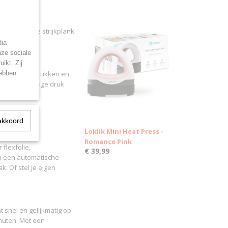
itschuifbare strijkplank
 en T-shirts.
ia-
nze sociale
ikt. Zij
hebben
tartknop te drukken en
een gelijkmatige druk
 aan en opent
akkoord
Loklik Mini Heat Press -
Romance Pink
 flexfolie,
€ 39,99
en een automatische
. Of stel je eigen
snel en gelijkmatig op
inuten. Met een