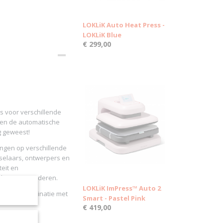
LOKLiK Auto Heat Press -
LOKLiK Blue
€ 299,00
is voor verschillende
m en de automatische
g geweest!
ngen op verschillende
tselaars, ontwerpers en
eit en
ultaten garanderen.
LOKLiK ImPress™ Auto 2
apier in combinatie met
Smart - Pastel Pink
€ 419,00