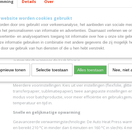
Belangrijkste kenmerken
emming
Details
Over
Grote warmteplaat
 website worden cookies gebruikt
Groot formaat: Dankzij de warmteplaat van 38 x 38 cm en de grote u
heb je veel ruimte voor projecten zoals draagtassen, kussenslopen
rden door ons gebruikt voor verkeersanalyse, het aanbieden van sociale med
n het personaliseren van informatie en advertenties. Daarnaast verlenen we o
Automatisch en gebruiksvriendelijk ontwerp
vertentie- en analysepartners toegang tot informatie over hoe u onze site gebru
e informatie gebruiken in combinatie met andere gegevens die zij mogelijk 
Eenvoudige bediening met één knop: Je hoeft alleen maar op de s
door uw gebruik van hun diensten of die u hen hebt verstrekt.
al het zware werk wordt voor jou gedaan. De transferpers oefent 
uit, past zich automatisch aan materialen tot een dikte van 2,5 cm
automatisch wanneer de taak klaar is.
Creëer meer in minder tijd!
opnieuw tonen
Selectie toestaan
Alles toestaan
Nee, niet 
Veelzijdige verwarmingsstanden
Meerdere voorinstellingen: Kies uit vier instellingen (flexfolie, glitter
transferpapier, sublimatiepapier), twee aangepaste instellingen 
modus voor batchproductie, voor meer efficiëntie en gebruiksgemak
temperatuur en tijd in.
Snelle en gelijkmatige opwarming
Geavanceerde verwarmingstechnologie: De Auto Heat Press warmt 
en bereikt 210 °C in minder dan 6 minuten en 160 °C in slechts 4 m