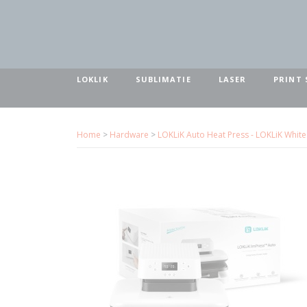
LOKLIK
SUBLIMATIE
LASER
PRINT 
Home
>
Hardware
>
LOKLiK Auto Heat Press - LOKLiK White