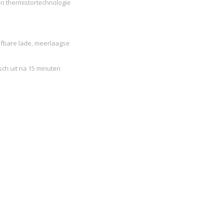
 thermistortechnologie
uifbare lade, meerlaagse
sch uit na 15 minuten