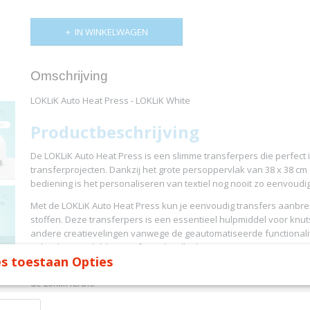
IN WINKELWAGEN
Omschrijving
LOKLiK Auto Heat Press - LOKLiK White
Productbeschrijving
De LOKLiK Auto Heat Press is een slimme transferpers die perfect 
transferprojecten. Dankzij het grote persoppervlak van 38 x 38 c
bediening is het personaliseren van textiel nog nooit zo eenvoudi
Met de LOKLiK Auto Heat Press kun je eenvoudig transfers aanbre
stoffen. Deze transferpers is een essentieel hulpmiddel voor knu
andere creatievelingen vanwege de geautomatiseerde functionalit
gebruiksvriendelijke interface, die elke keer weer consistente res
s toestaan Opties
Ideaal voor projecten met flexfolie, transferpapier en sublimatiep
de LoKlik iCraft.