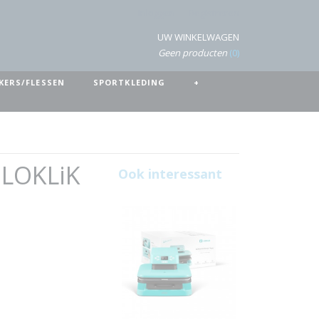
Inloggen
Registreren
UW WINKELWAGEN
Geen producten
(0)
KERS/FLESSEN
SPORTKLEDING
+
 LOKLiK
Ook interessant