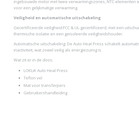
ingebouwde motor met twee verwarmingszones, NTC-elementen en
voor een gelijkmatige verwarming.
Veiligheid en automatische uitschakeling
Gecertificeerde veiligheid:FCC & UL-gecertificeerd, met een uitsch
thermische isolatie en een geïsoleerde veiligheidshouder.
Automatische uitschakeling: De Auto Heat Press schakelt automati
inactiviteit, wat zowel veilig als energiezuinig is.
Wat zit er in de doos:
LOKLiK Auto Heat Press
Teflon vel
Mat voor transferpers
Gebruikershandleiding