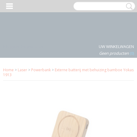
Inloggen
Registreren
UW WINKELWAGEN
Geen producten
(0)
Home
>
Laser
>
Powerbank
>
Externe batterij met behuizing bamboe Yokas
1913