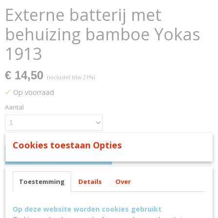
Externe batterij met
behuizing bamboe Yokas
1913
€ 14,50
(inclusief btw 21%)
✓
Op voorraad
Aantal
Cookies toestaan Opties
IN WINKELWAGEN
Toestemming
Details
Over
Omschrijving
Externe batterij met behuizing
Op deze website worden cookies gebruikt