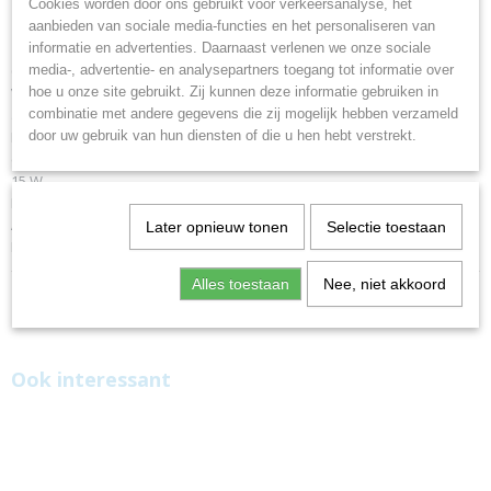
Cookies worden door ons gebruikt voor verkeersanalyse, het
bamboe Yokas 1913
aanbieden van sociale media-functies en het personaliseren van
informatie en advertenties. Daarnaast verlenen we onze sociale
000 mAh externe batterij met behuizing gemaakt van bamboe.
media-, advertentie- en analysepartners toegang tot informatie over
Voorzien van een opvouwbare verticale standaard van gerecycled
hoe u onze site gebruikt. Zij kunnen deze informatie gebruiken in
aluminium.
combinatie met andere gegevens die zij mogelijk hebben verzameld
Beschikt over een magnetische draadloze oplader voor apparaten die
door uw gebruik van hun diensten of die u hen hebt verstrekt.
compatibel zijn met deze technologie, met een uitgangsvermogen van
15 W.
Inclusief oplaadindicatielampje.
Aansluitkabel type C inbegrepen.
Later opnieuw tonen
Selectie toestaan
Presentatie in een eco-designdoos.
Alles toestaan
Nee, niet akkoord
Ook interessant