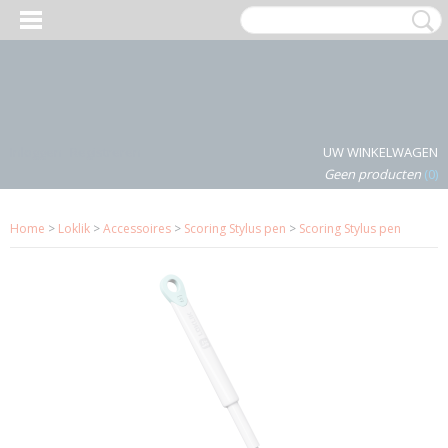
Inloggen
Registreren
UW WINKELWAGEN
Geen producten
(0)
Home
>
Loklik
>
Accessoires
>
Scoring Stylus pen
>
Scoring Stylus pen