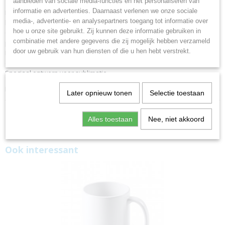
aanbieden van sociale media-functies en het personaliseren van
informatie en advertenties. Daarnaast verlenen we onze sociale
Keramische mok met matte buitenafwerking, onregelmatig ontworpen
media-, advertentie- en analysepartners toegang tot informatie over
handvat en basis van bamboe.
hoe u onze site gebruikt. Zij kunnen deze informatie gebruiken in
Capaciteit 180 ml en gestanste bamboe onderzetters voor een goede
combinatie met andere gegevens die zij mogelijk hebben verzameld
pasvorm.
door uw gebruik van hun diensten of die u hen hebt verstrekt.
Het interieur heeft een glanzende afwerking voor meer sterkte en
duurzaamheid.
Speciaal ontwerp voor sublimatie.
Dienblaadje geschikt voor laser techniek
Later opnieuw tonen
Selectie toestaan
Alles toestaan
Nee, niet akkoord
Ook interessant