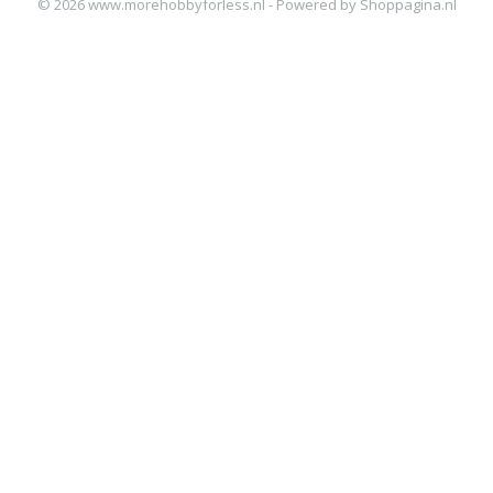
© 2026 www.morehobbyforless.nl - Powered by Shoppagina.nl