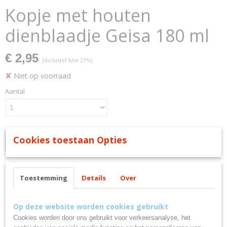
Kopje met houten
dienblaadje Geisa 180 ml
€ 2,95
(inclusief btw 21%)
✘
Niet op voorraad
Aantal
Cookies toestaan Opties
IN WINKELWAGEN
Omschrijving
Toestemming
Details
Over
Kopje met houten dienblaadje
Op deze website worden cookies gebruikt
Geisa 180 ml
Cookies worden door ons gebruikt voor verkeersanalyse, het