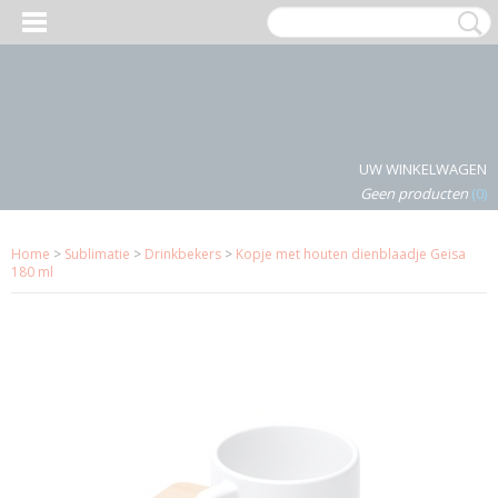
Inloggen
Registreren
UW WINKELWAGEN
Geen producten
(0)
Home
>
Sublimatie
>
Drinkbekers
>
Kopje met houten dienblaadje Geisa
180 ml