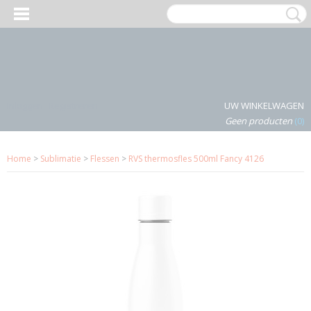
Inloggen
Registreren
UW WINKELWAGEN
Geen producten
(0)
Home
>
Sublimatie
>
Flessen
>
RVS thermosfles 500ml Fancy 4126