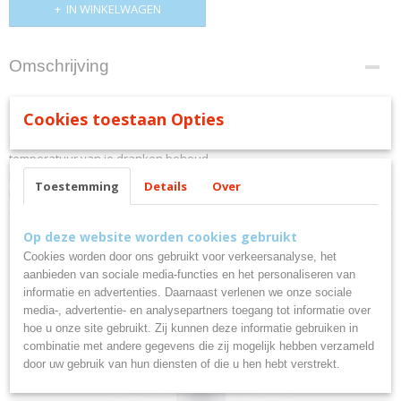
IN WINKELWAGEN
Omschrijving
RVS thermosfles 500ml Fancy 4126
Cookies toestaan Opties
Fantastische 304 roestvrijstalen thermische fles, waarmee je de juiste
temperatuur van je dranken behoud.
Dubbele wand met koperen isolatie.
Toestemming
Details
Over
Inhoud van 500 ml.
Op deze website worden cookies gebruikt
Cookies worden door ons gebruikt voor verkeersanalyse, het
aanbieden van sociale media-functies en het personaliseren van
informatie en advertenties. Daarnaast verlenen we onze sociale
Ook interessant
media-, advertentie- en analysepartners toegang tot informatie over
hoe u onze site gebruikt. Zij kunnen deze informatie gebruiken in
combinatie met andere gegevens die zij mogelijk hebben verzameld
door uw gebruik van hun diensten of die u hen hebt verstrekt.