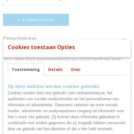
IN WINKELWAGEN
Omschrijving
Cookies toestaan Opties
LOKLiK Heat Transfer Vinyl Glitter - Green - 30.5 x 90 cm
Deze Glitter Black warmteoverdracht vinyl of HTV heeft een grote
duurzaamheid en een dun profiel, wat ideaal is voor het creëren van
Toestemming
Details
Over
naadloze ontwerpen.
De levendige glitterkleuren gaan lang mee en verliezen hun glitter
Op deze website worden cookies gebruikt
niet.
Cookies worden door ons gebruikt voor verkeersanalyse, het
aanbieden van sociale media-functies en het personaliseren van
informatie en advertenties. Daarnaast verlenen we onze sociale
media-, advertentie- en analysepartners toegang tot informatie over
hoe u onze site gebruikt. Zij kunnen deze informatie gebruiken in
Ook interessant
combinatie met andere gegevens die zij mogelijk hebben verzameld
door uw gebruik van hun diensten of die u hen hebt verstrekt.