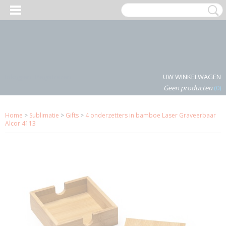
Inloggen
Registreren
UW WINKELWAGEN
Geen producten
(0)
Home
>
Sublimatie
>
Gifts
>
4 onderzetters in bamboe Laser Graveerbaar
Alcor 4113