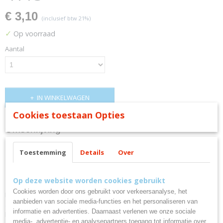
€ 3,10
(inclusief btw 21%)
✓
Op voorraad
Aantal
IN WINKELWAGEN
Cookies toestaan Opties
Omschrijving
4 onderzetters in bamboe Laser
Toestemming
Details
Over
Graveerbaar Alcor 4113
Op deze website worden cookies gebruikt
Cookies worden door ons gebruikt voor verkeersanalyse, het
Deze glasonderzetters zijn gemaakt van bamboe hout en hebben een
aanbieden van sociale media-functies en het personaliseren van
afmeting van ca. 10 cm. U ontvangt 4 onderzetters inclusief een
informatie en advertenties. Daarnaast verlenen we onze sociale
houder. De onderzetters zijn niet geschikt voor in vaatwasser.
media-, advertentie- en analysepartners toegang tot informatie over