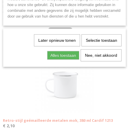
Aangeraden wordt te reinigen met een vochtige theedoek. Materiaal:
hoe u onze site gebruikt. Zij kunnen deze informatie gebruiken in
bamboe hout. Formaat: 10 x 10 x 0,6 cm. Bamboe houten onderzetters
combinatie met andere gegevens die zij mogelijk hebben verzameld
voor glazen/bekers.
door uw gebruik van hun diensten of die u hen hebt verstrekt.
Later opnieuw tonen
Selectie toestaan
Ook interessant
Alles toestaan
Nee, niet akkoord
Retro-stijl geëmailleerde metalen mok, 380 ml Cardif 1213
€ 2,10