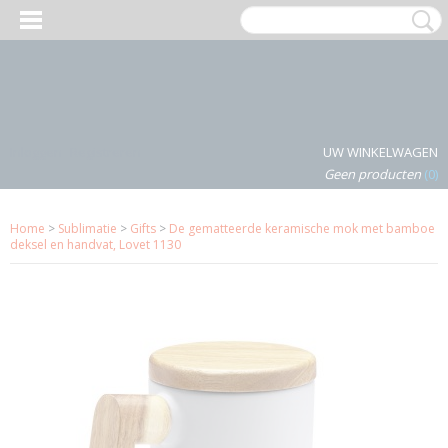
Inloggen
Registreren
UW WINKELWAGEN
Geen producten
(0)
Home
>
Sublimatie
>
Gifts
>
De gematteerde keramische mok met bamboe
deksel en handvat, Lovet 1130