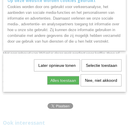
Op deze website worden cookies gebruikt
De gematteerde keramische mok
Cookies worden door ons gebruikt voor verkeersanalyse, het
aanbieden van sociale media-functies en het personaliseren van
met bamboe deksel en handvat,
informatie en advertenties. Daarnaast verlenen we onze sociale
media-, advertentie- en analysepartners toegang tot informatie over
hoe u onze site gebruikt. Zij kunnen deze informatie gebruiken in
Lovet 1130
combinatie met andere gegevens die zij mogelijk hebben verzameld
door uw gebruik van hun diensten of die u hen hebt verstrekt.
Bamboe / is lasergraveerbaar
Met een inhoud van 350 ml is deze mok perfect voor koffie, thee of
andere warme dranken. De gematteerde afwerking geeft het een
moderne en verfijnde uitstraling, terwijl het bamboe deksel en
Later opnieuw tonen
Selectie toestaan
handvat een natuurlijke en duurzame touch toevoegen. Ideaal om je
drankjes langer warm te houden en ongewenst morsen te
Alles toestaan
Nee, niet akkoord
voorkomen. Geniet van je momenten van ontspanning met deze
hoogwaardige keramische mok.
Ook interessant