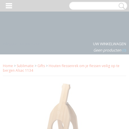
Inloggen
Registreren
UW WINKELWAGEN
Geen producten
(0)
Home
>
Sublimatie
>
Gifts
>
Houten flessenrek om je flessen veilig op te
bergen Alsac 1134