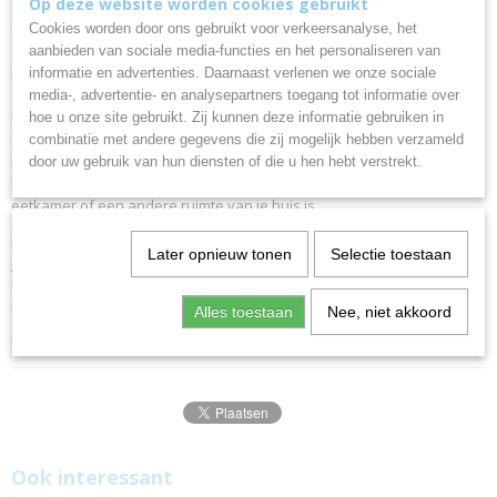
Op deze website worden cookies gebruikt
veilig op te bergen Alsac 1134
Cookies worden door ons gebruikt voor verkeersanalyse, het
aanbieden van sociale media-functies en het personaliseren van
Met een capaciteit voor 3 flessen kun je met dit flessenrek je favoriete
informatie en advertenties. Daarnaast verlenen we onze sociale
drankjes op een elegante manier organiseren en presenteren.
media-, advertentie- en analysepartners toegang tot informatie over
Dit flessenrek is gemaakt van hout en is niet alleen stevig en
hoe u onze site gebruikt. Zij kunnen deze informatie gebruiken in
duurzaam, maar geeft ook een natuurlijke en warme tint aan je
combinatie met andere gegevens die zij mogelijk hebben verzameld
ruimte. Dankzij het compacte en functionele ontwerp kun je de
door uw gebruik van hun diensten of die u hen hebt verstrekt.
beschikbare ruimte optimaal benutten, of het nu in je keuken,
eetkamer of een andere ruimte van je huis is.
Dit houten flessenrek biedt een elegante en praktische oplossing om
Later opnieuw tonen
Selectie toestaan
je bedrijf te promoten. Geniet van het gemak om je flessen binnen
handbereik te hebben en tegelijkertijd een decoratief tintje aan je
ruimte toe te voegen.
Alles toestaan
Nee, niet akkoord
Laser graveerbaar
Ook interessant