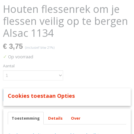
Houten flessenrek om je
flessen veilig op te bergen
Alsac 1134
€ 3,75
(inclusief btw 21%)
✓
Op voorraad
Aantal
Cookies toestaan Opties
IN WINKELWAGEN
Omschrijving
Toestemming
Details
Over
Houten flessenrek om je flessen