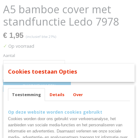
A5 bamboe cover met
standfunctie Ledo 7978
€ 1,95
(inclusief btw 21%)
✓
Op voorraad
Aantal
Cookies toestaan Opties
IN WINKELWAGEN
Toestemming
Details
Over
Omschrijving
Op deze website worden cookies gebruikt
A5 bamboe cover met standfunctie
Cookies worden door ons gebruikt voor verkeersanalyse, het
aanbieden van sociale media-functies en het personaliseren van
informatie en advertenties. Daarnaast verlenen we onze sociale
Ledo 7978
media-, advertentie- en analysepartners toegang tot informatie over