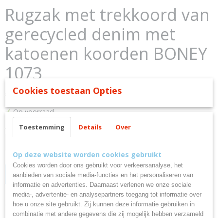
Rugzak met trekkoord van
gerecycled denim met
katoenen koorden BONEY
1073
Cookies toestaan Opties
€ 2,65
(inclusief btw 21%)
✓
Op voorraad
Aantal
Toestemming
Details
Over
Op deze website worden cookies gebruikt
Cookies worden door ons gebruikt voor verkeersanalyse, het
IN WINKELWAGEN
aanbieden van sociale media-functies en het personaliseren van
informatie en advertenties. Daarnaast verlenen we onze sociale
media-, advertentie- en analysepartners toegang tot informatie over
Omschrijving
hoe u onze site gebruikt. Zij kunnen deze informatie gebruiken in
combinatie met andere gegevens die zij mogelijk hebben verzameld