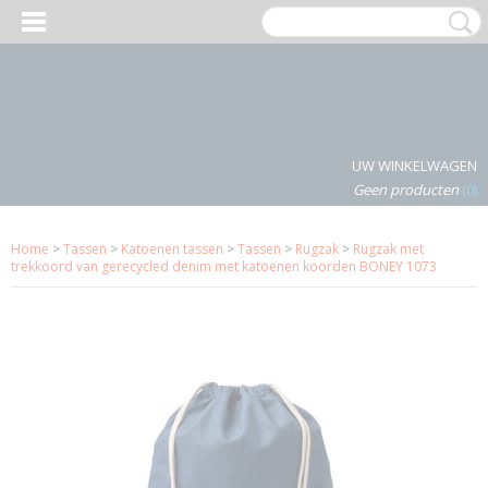
Inloggen
Registreren
UW WINKELWAGEN
Geen producten
(0)
Home
>
Tassen
>
Katoenen tassen
>
Tassen
>
Rugzak
>
Rugzak met
trekkoord van gerecycled denim met katoenen koorden BONEY 1073