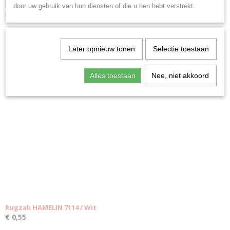
Rugzak met trekkoord van gerecycled denim met katoenen koorden
door uw gebruik van hun diensten of die u hen hebt verstrekt.
BONEY 1073
Later opnieuw tonen
Selectie toestaan
Ook interessant
Alles toestaan
Nee, niet akkoord
Rugzak HAMELIN 7114 / Wit
€ 0,55