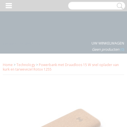
Inloggen
Registreren
UW WINKELWAGEN
Geen producten
(0)
Home
>
Technology
>
Powerbank met Draadloos 15 W snel oplader van
kurk en tarwevezel Rotox 1255