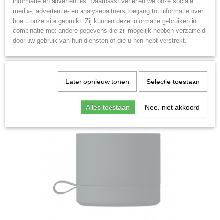
informatie en advertenties. Daarnaast verlenen we onze sociale
Powerbank met Draadloos 15 W snel oplader van kurk en tarwevezel
media-, advertentie- en analysepartners toegang tot informatie over
Rotox 1255
hoe u onze site gebruikt. Zij kunnen deze informatie gebruiken in
Powerbank met structuur van kurk en tarwevezel. 10.000 mAh
combinatie met andere gegevens die zij mogelijk hebben verzameld
capaciteit. Draadloos 15 W snel opladen. 20W Type C en USB-uitgang.
door uw gebruik van hun diensten of die u hen hebt verstrekt.
Type-C kabel inbegrepen. Presentatie in een eco-designdoos.
Later opnieuw tonen
Selectie toestaan
Ook interessant
Alles toestaan
Nee, niet akkoord