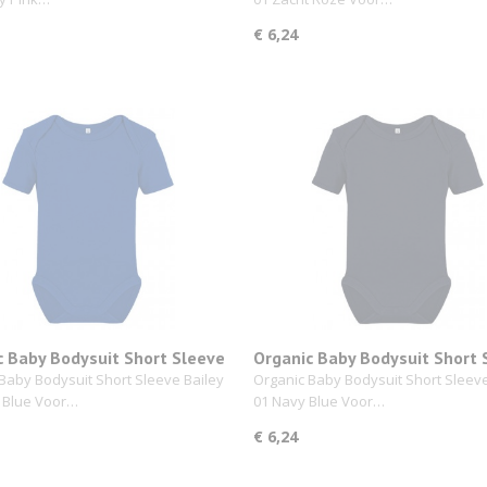
€ 6,24
c Baby Bodysuit Short Sleeve
Organic Baby Bodysuit Short 
01 Royal Blue
Bailey 01 Navy Blue
Baby Bodysuit Short Sleeve Bailey
Organic Baby Bodysuit Short Sleeve
l Blue Voor…
01 Navy Blue Voor…
€ 6,24