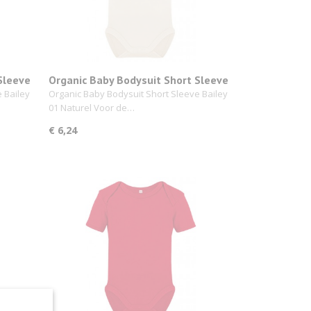
Sleeve
Organic Baby Bodysuit Short Sleeve
Bailey 01 Naturel
 Bailey
Organic Baby Bodysuit Short Sleeve Bailey
01 Naturel Voor de…
€ 6,24