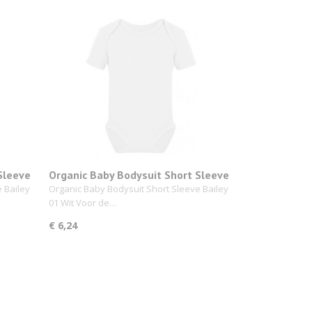
Sleeve
Organic Baby Bodysuit Short Sleeve
Bailey 01 Wit
 Bailey
Organic Baby Bodysuit Short Sleeve Bailey
01 Wit Voor de…
€ 6,24