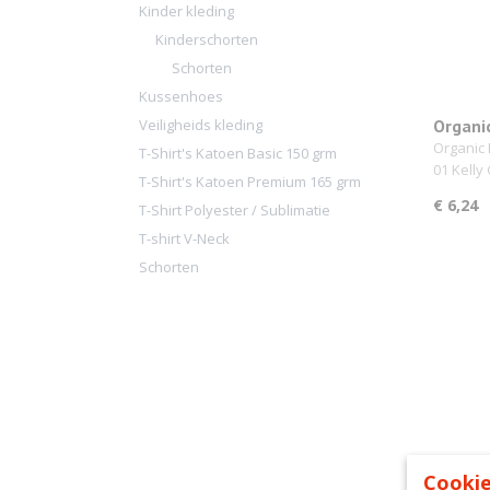
Kinder kleding
Kinderschorten
Schorten
Kussenhoes
Veiligheids kleding
Organi
Bailey 
Organic 
T-Shirt's Katoen Basic 150 grm
01 Kell
T-Shirt's Katoen Premium 165 grm
€ 6,24
T-Shirt Polyester / Sublimatie
T-shirt V-Neck
Schorten
Cookie