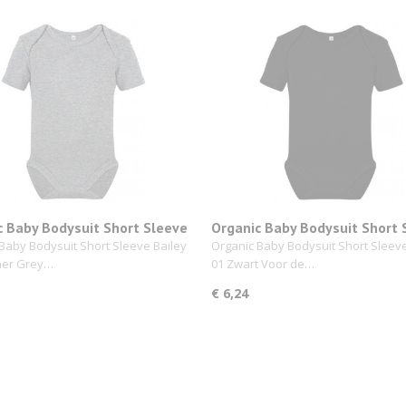
c Baby Bodysuit Short Sleeve
Organic Baby Bodysuit Short 
 01 Heather Grey
Bailey 01 Zwart
Baby Bodysuit Short Sleeve Bailey
Organic Baby Bodysuit Short Sleeve
her Grey…
01 Zwart Voor de…
€ 6,24