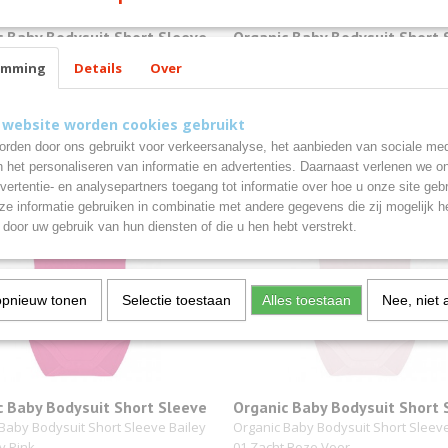
c Baby Bodysuit Short Sleeve
Organic Baby Bodysuit Short 
01 Pastel Geel
Bailey 01 Oranje
Baby Bodysuit Short Sleeve Bailey
Organic Baby Bodysuit Short Sleeve
emming
Details
Over
el Geel…
01 Oranje Voor de…
€ 6,24
 website worden cookies gebruikt
rden door ons gebruikt voor verkeersanalyse, het aanbieden van sociale med
n het personaliseren van informatie en advertenties. Daarnaast verlenen we o
vertentie- en analysepartners toegang tot informatie over hoe u onze site gebru
e informatie gebruiken in combinatie met andere gegevens die zij mogelijk 
door uw gebruik van hun diensten of die u hen hebt verstrekt.
opnieuw tonen
Selectie toestaan
Alles toestaan
Nee, niet 
c Baby Bodysuit Short Sleeve
Organic Baby Bodysuit Short 
01 Cherry Pink
Bailey 01 Zacht Roze
Baby Bodysuit Short Sleeve Bailey
Organic Baby Bodysuit Short Sleeve
ry Pink…
01 Zacht Roze Voor…