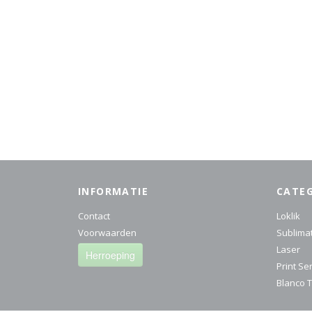
INFORMATIE
CATE
Contact
Loklik
Voorwaarden
Sublima
Laser
Herroeping
Print Se
Blanco T