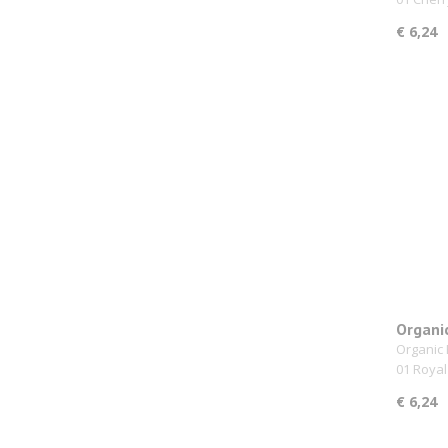
€ 6,24
Organi
Bailey 
Organic 
01 Roya
€ 6,24