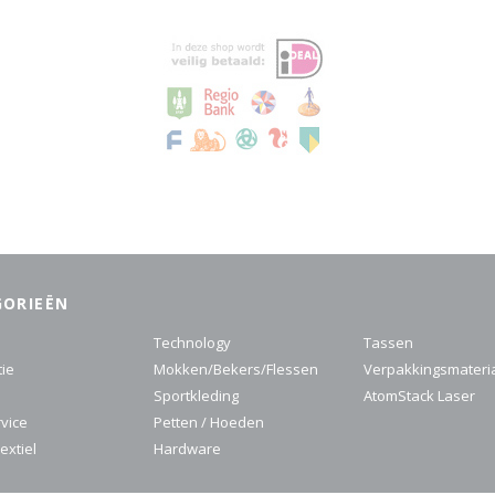
GORIEËN
Technology
Tassen
tie
Mokken/Bekers/Flessen
Verpakkingsmateri
Sportkleding
AtomStack Laser
rvice
Petten / Hoeden
extiel
Hardware