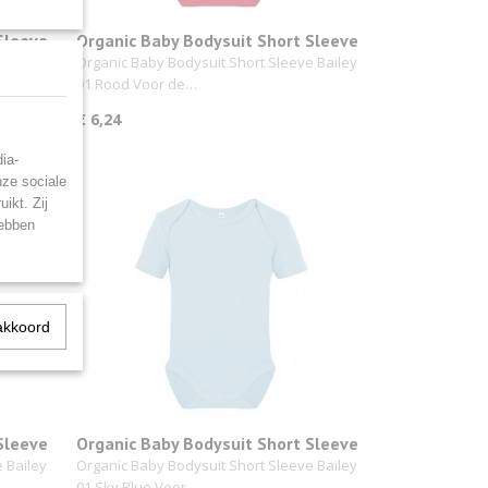
Sleeve
Organic Baby Bodysuit Short Sleeve
Bailey 01 Rood
 Bailey
Organic Baby Bodysuit Short Sleeve Bailey
01 Rood Voor de…
€ 6,24
ia-
nze sociale
ikt. Zij
hebben
akkoord
Sleeve
Organic Baby Bodysuit Short Sleeve
Bailey 01 Sky Blue
 Bailey
Organic Baby Bodysuit Short Sleeve Bailey
01 Sky Blue Voor…