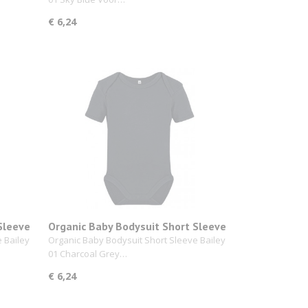
€ 6,24
Sleeve
Organic Baby Bodysuit Short Sleeve
Bailey 01 Charcoal Grey
 Bailey
Organic Baby Bodysuit Short Sleeve Bailey
01 Charcoal Grey…
€ 6,24