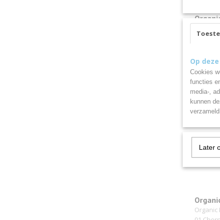
Organi
Bailey 
Organic 
Toest
01 Past
€ 6,24
Op deze
Cookies wo
functies e
media-, ad
kunnen dez
verzameld 
Later 
Organi
Bailey 
Organic 
01 Cher