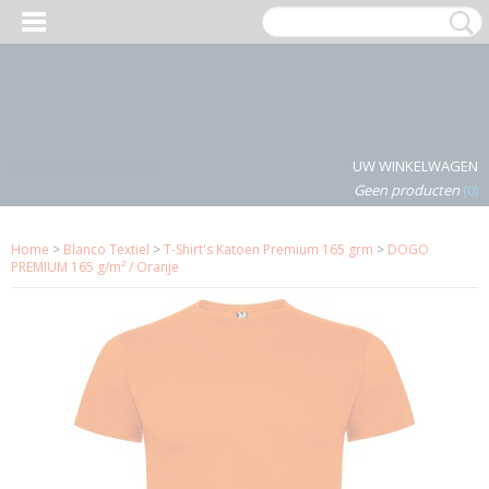
Inloggen
Registreren
UW WINKELWAGEN
Geen producten
(0)
Home
>
Blanco Textiel
>
T-Shirt's Katoen Premium 165 grm
>
DOGO
PREMIUM 165 g/m² / Oranje