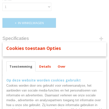
IN WINKELWAGEN
Specificaties
Cookies toestaan Opties
Productcode
Omschrijving
68-124
EAN code
DOGO PREMIUM
8434344038757
Toestemming
Details
Over
T-shirt met korte mouwen. Ronde kraag met 4 lagen en versterkte
naadafdekkingen in kraag en schouders. Zijnaden.
Op deze website worden cookies gebruikt
Cookies worden door ons gebruikt voor verkeersanalyse, het
Material: 100% katoen, single jersey, 165 g/m². Kleur heather grijs 58:
aanbieden van sociale media-functies en het personaliseren van
85% katoen/ 15% viscose.
informatie en advertenties. Daarnaast verlenen we onze sociale
*Verwijderbaar label.
media-, advertentie- en analysepartners toegang tot informatie over
hoe u onze site gebruikt. Zij kunnen deze informatie gebruiken in