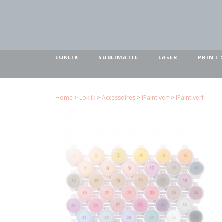
LOKLIK
SUBLIMATIE
LASER
PRINT 
Home
>
Loklik
>
Accessoires
>
IPaint verf
>
IPaint verf