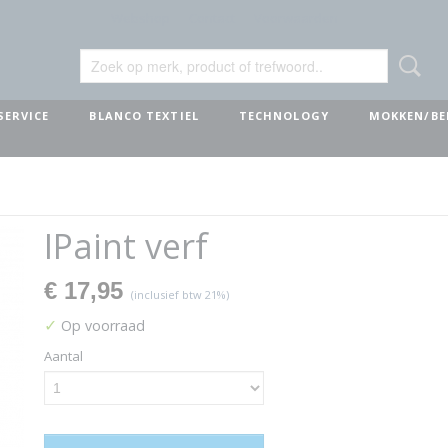
Webshop
Contact
Voorwaarden
SERVICE
BLANCO TEXTIEL
TECHNOLOGY
MOKKEN/BE
IPaint verf
€ 17,95
(inclusief btw 21%)
✓
Op voorraad
Aantal