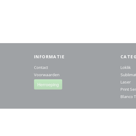
INFORMATIE
CATE
Contact
Loklik
Voorwaarden
Sublima
Laser
Herroeping
Print Se
Blanco T