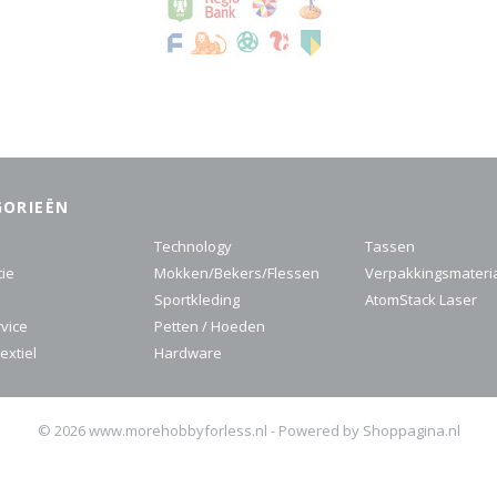
GORIEËN
Technology
Tassen
tie
Mokken/Bekers/Flessen
Verpakkingsmateri
Sportkleding
AtomStack Laser
rvice
Petten / Hoeden
extiel
Hardware
© 2026 www.morehobbyforless.nl - Powered by Shoppagina.nl