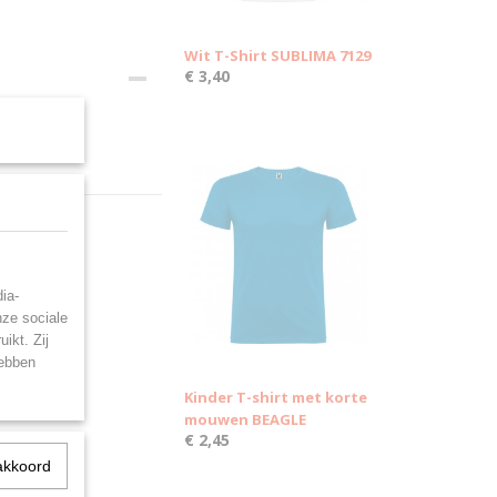
Wit T-Shirt SUBLIMA 7129
€ 3,40
ia-
nze sociale
ikt. Zij
hebben
Kinder T-shirt met korte
mouwen BEAGLE
€ 2,45
akkoord