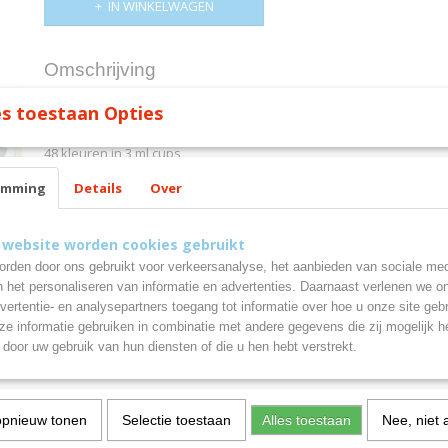
IN WINKELWAGEN
Omschrijving
s toestaan Opties
IPaint verf
48 kleuren in 3 ml cups
emming
Details
Over
 website worden cookies gebruikt
rden door ons gebruikt voor verkeersanalyse, het aanbieden van sociale med
n het personaliseren van informatie en advertenties. Daarnaast verlenen we o
vertentie- en analysepartners toegang tot informatie over hoe u onze site gebru
e informatie gebruiken in combinatie met andere gegevens die zij mogelijk 
door uw gebruik van hun diensten of die u hen hebt verstrekt.
opnieuw tonen
Selectie toestaan
Alles toestaan
Nee, niet 