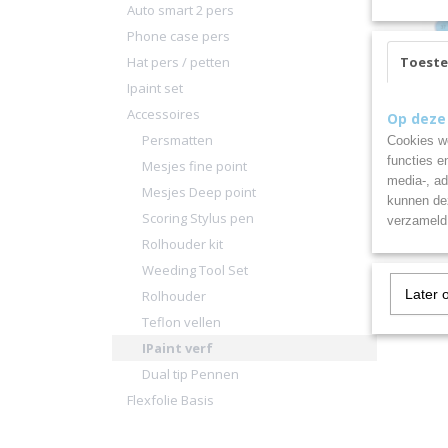
Auto smart 2 pers
Phone case pers
Hat pers / petten
Toest
Ipaint set
Accessoires
IPaint 
Op deze
IPaint ve
Persmatten
Cookies wo
functies e
Mesjes fine point
€ 17,95
media-, ad
Mesjes Deep point
kunnen dez
Scoring Stylus pen
verzameld 
Rolhouder kit
Weeding Tool Set
Later 
Rolhouder
Teflon vellen
IPaint verf
Dual tip Pennen
Flexfolie Basis