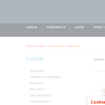
LOKLIK
SUBLIMATIE
LASER
PRINT 
Home
>
Loklik
>
Accessoires
>
IPaint verf
Loklik
Sorteer
Snijplotter
Tumbler / mokkenpers
Mini pers
Mini pers 3
Easy heat pers
Auto heat pers
Cookie