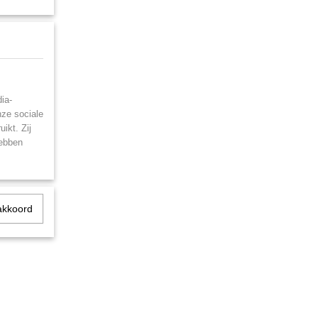
ia-
nze sociale
ikt. Zij
hebben
akkoord