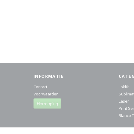
INFORMATIE
CATE
Contact
Loklik
Voorwaarden
Sublima
Laser
Herroeping
Print Se
Blanco T