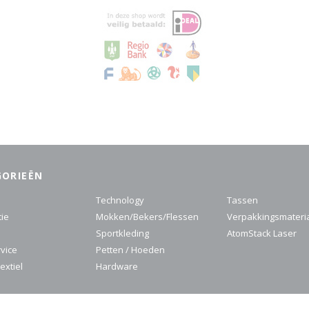
GORIEËN
Technology
Tassen
tie
Mokken/Bekers/Flessen
Verpakkingsmateri
Sportkleding
AtomStack Laser
rvice
Petten / Hoeden
extiel
Hardware