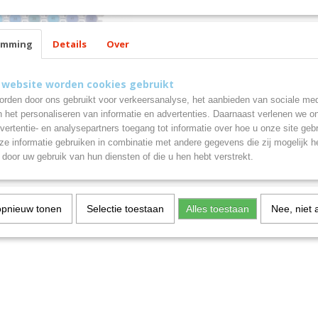
emming
Details
Over
verf
 website worden cookies gebruikt
rf 48 kleuren in 3 ml cups
rden door ons gebruikt voor verkeersanalyse, het aanbieden van sociale med
n het personaliseren van informatie en advertenties. Daarnaast verlenen we o
vertentie- en analysepartners toegang tot informatie over hoe u onze site gebru
e informatie gebruiken in combinatie met andere gegevens die zij mogelijk 
door uw gebruik van hun diensten of die u hen hebt verstrekt.
opnieuw tonen
Selectie toestaan
Alles toestaan
Nee, niet 